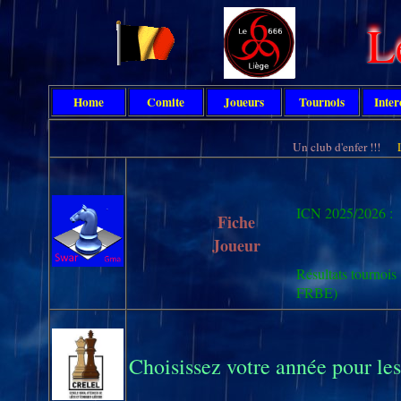
L
Home
Comite
Joueurs
Tournois
Inter
Un club d'enfer !!!
ICN 2025/2026 :
Fiche
Joueur
Résultats tournois 
FRBE)
Choisissez votre année pour le