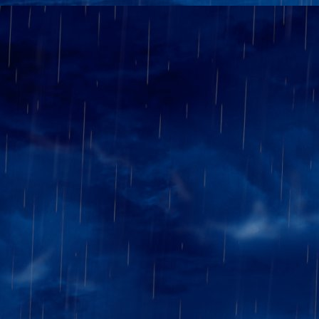
forum du 666 :
Suis-je maudit ? Je l'ignore,
depuis que je joue pour le 66
positionnel, puis, bardaf c'
Scénario qui ne s'est que trop 
1-0
Heureusement Eric, remporte s
peu à peu son avantage et cela
1-1
Quasi simultanément, notre Pr
dans une position peu claire.
1,5-1,5