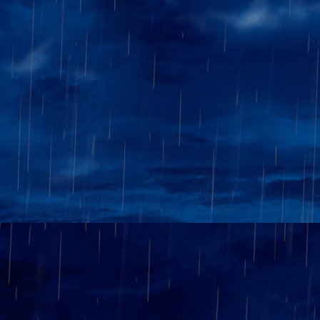
classés. Bien sûr, nous devro
ronde. Very Happy
15/03/2026
ICN 2025-2026
Ronde 9 des
N
général.
02/03/2026
ICN 2025-2026
Ronde 8 des
contre Leuven Central. Nous n
09/02/2026
ICN 2025-
Ronde 7 des
Welkenraedt.
Voir les commentaires de Rena
26/01/2026
ICN 2025-202
Ronde 6 des