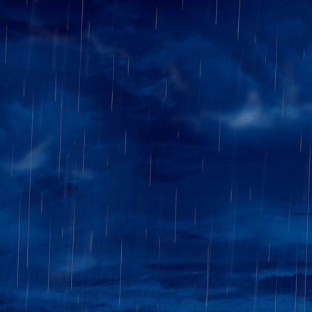
Tournoi de Saint Dié
: Co
d'habitués s'est rendu à Saint
mitigés (mais Ricard sans reten
Groupe A :
10ème Sauvage Eric avec 
Groupe B :
21ème Pitz Luc (4.0)
40ème : Marchal Georges 
43ème : Hubert René (3.0
54ème : Dans Guy (3.0)
T
Tous les résultats sur la page
30/3/2026
ICN 2025-202
Ronde 10 des