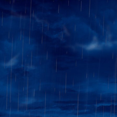
forum du 666 :
4 valeureux combattants échiq
combat qui s'annonçait rude.
bienveillant de notre Présiden
charmante épouse.....
Au quatrième, René, faisant fa
qu'il put, son adversaire s'e
s'inclina malgré tout, mais ave
1-0
Au deuxième échiquier, Corinne
une 1895, belle partie de notr
goûts douteux en matière de 