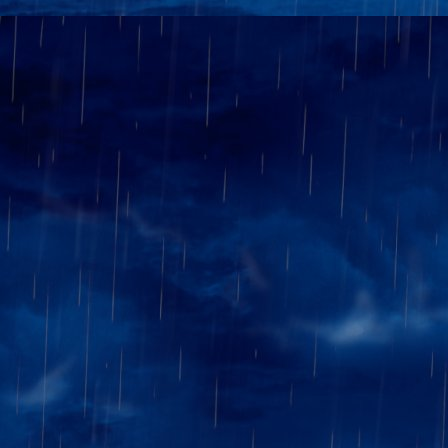
samedi soir ....) mais ce
malheureusement, s'incliner ég
2-0
Au troisième échiquier, je fais
partie de ma part, la position
longtemps égale, la nulle me s
en finale de mon adversaire fit,
3-0
Enfin, au premier, restait Maî
plus de 1950. Eric, dominé
embarqué, dans une finale T
Mais un pion passé et la techn