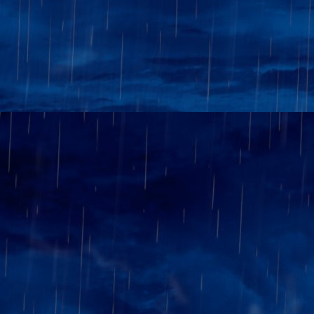
Reste René, qui, dans une parti
de son adversaire...
1-0
Score final, 2,5-1,5 en faveur 
équipe totalement à notre porté
malgré ....
Point positif toutefois : la bière
Conclusion de notre présiden
défaite, nous pouvons encore
fait nulle et le prochain ad