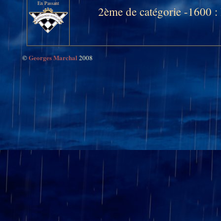
En Passant
2ème de catégorie -1600 :
4ème de catégorie -1600 : 
13éme de catégorie-1600 :
13ème de catégorie-1700 :
Georges Marchal
©
2008
20/04/2026
ICN 2025-2
La saison des
terminons à une belle 4ème pl
inaccessible par notre équipe.
Les meilleurs résultats ont ét
Guy (75% pour 2 parties), Luc
Georges qui a fait 100% mais n'
Tous les résultats sont visibles
07/04/2026